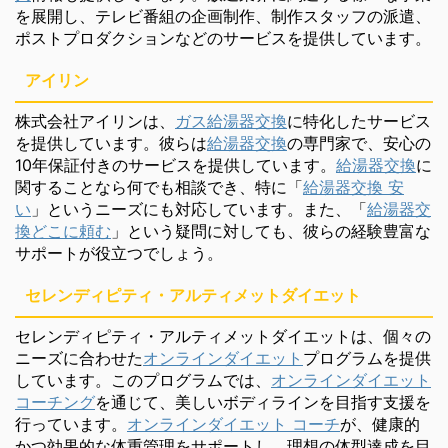
を展開し、テレビ番組の企画制作、制作スタッフの派遣、
ポストプロダクションなどのサービスを提供しています。
アイリン
株式会社アイリンは、
ガス給湯器交換
に特化したサービス
を提供しています。彼らは
給湯器交換
の専門家で、安心の
10年保証付きのサービスを提供しています。
給湯器交換
に
関することなら何でも相談でき、特に「
給湯器交換 安
い
」というニーズにも対応しています。また、「
給湯器交
換どこに頼む
」という疑問に対しても、彼らの経験豊富な
サポートが役立つでしょう。
セレンディピティ・アルティメットダイエット
セレンディピティ・アルティメットダイエットは、個々の
ニーズに合わせた
オンラインダイエット
プログラムを提供
しています。このプログラムでは、
オンラインダイエット
コーチング
を通じて、美しいボディラインを目指す支援を
行っています。
オンラインダイエット コーチ
が、健康的
かつ効果的な体重管理をサポートし、理想の体型達成を目