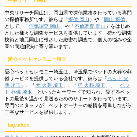
中央リサーチ岡山
中央リサーチ岡山は、岡山県で探偵業務を行っている専門
の探偵事務所です。彼らは「
探偵 岡山
」や「
岡山 探偵
」
として、「
浮気調査 岡山
」や「
不倫調査 岡山
」をはじめ
とした様々な調査サービスを提供しています。確かな調査
技術と地元岡山に根ざした緻密な調査で、個人の悩みや企
業の問題解決に寄り添います。
愛心ペットセレモニー埼玉
愛心ペットセレモニー埼玉は、埼玉県でペットの火葬や葬
儀サービスを提供している会社です。彼らは「
ペット 火
葬 埼玉
」、「
犬 火葬 埼玉
」、「
猫 火葬 埼玉
」、「
ペッ
ト 葬儀 埼玉
」といったキーワードで知られ、愛するペッ
トの最後を温かく見送るためのサポートを行っています。
専門のスタッフが、ペットオーナーの感情を尊重しながら
丁寧なサービスを提供します。
tag.tattoo