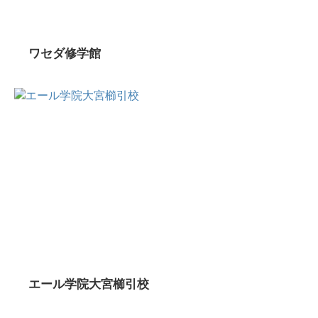
ワセダ修学館
エール学院大宮櫛引校