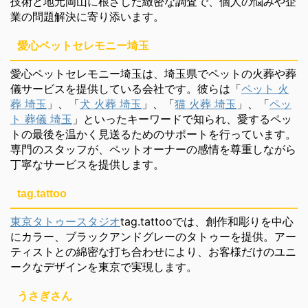
技術と地元岡山に根ざした緻密な調査で、個人の悩みや企
業の問題解決に寄り添います。
愛心ペットセレモニー埼玉
愛心ペットセレモニー埼玉は、埼玉県でペットの火葬や葬
儀サービスを提供している会社です。彼らは「
ペット 火
葬 埼玉
」、「
犬 火葬 埼玉
」、「
猫 火葬 埼玉
」、「
ペッ
ト 葬儀 埼玉
」といったキーワードで知られ、愛するペッ
トの最後を温かく見送るためのサポートを行っています。
専門のスタッフが、ペットオーナーの感情を尊重しながら
丁寧なサービスを提供します。
tag.tattoo
東京タトゥースタジオ
tag.tattooでは、創作和彫りを中心
にカラー、ブラックアンドグレーのタトゥーを提供。アー
ティストとの綿密な打ち合わせにより、お客様だけのユニ
ークなデザインを東京で実現します。
うさぎさん