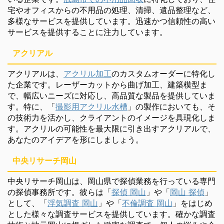
宅やオフィスからの不用品の処理、清掃、遺品整理など、
多様なサービスを提供しています。迅速かつ信頼性の高い
サービスを提供することに注力しています。
アクリアル
アクリアルは、
アクリル加工
のカスタムオーダーに特化し
た企業です。レーザーカットから曲げ加工、建築模型ま
で、幅広いニーズに対応し、高品質な製品を提供していま
す。特に、「
撮影用アクリル水槽
」の製作においても、そ
の技術力を活かし、クライアントのイメージを具現化しま
す。アクリルの可能性を最大限に引き出すアクリアルで、
あなたのアイデアを形にしましょう。
中央リサーチ岡山
中央リサーチ岡山は、岡山県で探偵業務を行っている専門
の探偵事務所です。彼らは「
探偵 岡山
」や「
岡山 探偵
」
として、「
浮気調査 岡山
」や「
不倫調査 岡山
」をはじめ
とした様々な調査サービスを提供しています。確かな調査