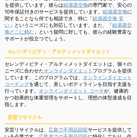
を提供しています。彼らは
給湯器交換
の専門家で、安心の
10年保証付きのサービスを提供しています。
給湯器交換
に
関することなら何でも相談でき、特に「
給湯器交換 安
い
」というニーズにも対応しています。また、「
給湯器交
換どこに頼む
」という疑問に対しても、彼らの経験豊富な
サポートが役立つでしょう。
セレンディピティ・アルティメットダイエット
セレンディピティ・アルティメットダイエットは、個々の
ニーズに合わせた
オンラインダイエット
プログラムを提供
しています。このプログラムでは、
オンラインダイエット
コーチング
を通じて、美しいボディラインを目指す支援を
行っています。
オンラインダイエット コーチ
が、健康的
かつ効果的な体重管理をサポートし、理想の体型達成を目
指します。
安芸リサイクル
安芸リサイクルは、
広島で不用品回収
サービスを提供して
いる企業です。
広島市での不用品回収
に特化しており、住