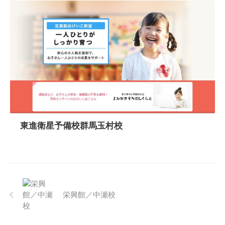
東進衛星予備校群馬玉村校
栄興館／中瀬校