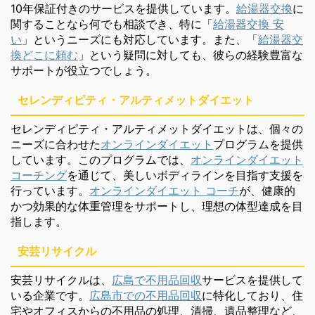
10年保証付きのサービスを提供しています。
給湯器交換
に
関することなら何でも相談でき、特に「
給湯器交換 安
い
」というニーズにも対応しています。また、「
給湯器交
換どこに頼む
」という疑問に対しても、彼らの経験豊富な
サポートが役立つでしょう。
セレンディピティ・アルティメットダイエット
セレンディピティ・アルティメットダイエットは、個々の
ニーズに合わせた
オンラインダイエット
プログラムを提供
しています。このプログラムでは、
オンラインダイエット
コーチング
を通じて、美しいボディラインを目指す支援を
行っています。
オンラインダイエット コーチ
が、健康的
かつ効果的な体重管理をサポートし、理想の体型達成を目
指します。
安芸リサイクル
安芸リサイクルは、
広島で不用品回収
サービスを提供して
いる企業です。
広島市での不用品回収
に特化しており、住
宅やオフィスからの不用品の処理、清掃、遺品整理など、