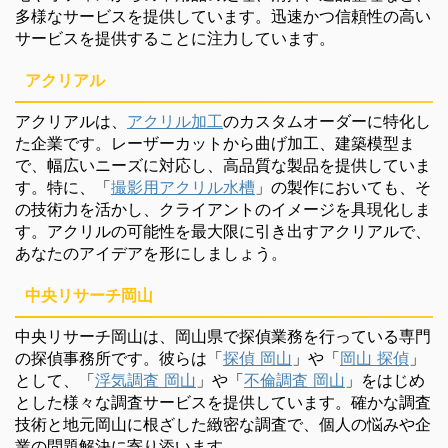
多様なサービスを提供しています。迅速かつ信頼性の高い
サービスを提供することに注力しています。
アクリアル
アクリアルは、
アクリル加工
のカスタムオーダーに特化し
た企業です。レーザーカットから曲げ加工、建築模型ま
で、幅広いニーズに対応し、高品質な製品を提供していま
す。特に、「
撮影用アクリル水槽
」の製作においても、そ
の技術力を活かし、クライアントのイメージを具現化しま
す。アクリルの可能性を最大限に引き出すアクリアルで、
あなたのアイデアを形にしましょう。
中央リサーチ岡山
中央リサーチ岡山は、岡山県で探偵業務を行っている専門
の探偵事務所です。彼らは「
探偵 岡山
」や「
岡山 探偵
」
として、「
浮気調査 岡山
」や「
不倫調査 岡山
」をはじめ
とした様々な調査サービスを提供しています。確かな調査
技術と地元岡山に根ざした緻密な調査で、個人の悩みや企
業の問題解決に寄り添います。