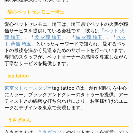
愛心ペットセレモニー埼玉
愛心ペットセレモニー埼玉は、埼玉県でペットの火葬や葬
儀サービスを提供している会社です。彼らは「
ペット 火
葬 埼玉
」、「
犬 火葬 埼玉
」、「
猫 火葬 埼玉
」、「
ペッ
ト 葬儀 埼玉
」といったキーワードで知られ、愛するペッ
トの最後を温かく見送るためのサポートを行っています。
専門のスタッフが、ペットオーナーの感情を尊重しながら
丁寧なサービスを提供します。
tag.tattoo
東京タトゥースタジオ
tag.tattooでは、創作和彫りを中心
にカラー、ブラックアンドグレーのタトゥーを提供。アー
ティストとの綿密な打ち合わせにより、お客様だけのユニ
ークなデザインを東京で実現します。
うさぎさん
うさぎさんは、
うさぎカフェ
やペットホテルを運営してい