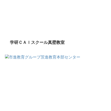
学研ＣＡＩスクール真壁教室