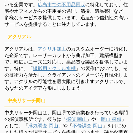
いる企業です。
広島市での不用品回収
に特化しており、住
宅やオフィスからの不用品の処理、清掃、遺品整理など、
多様なサービスを提供しています。迅速かつ信頼性の高い
サービスを提供することに注力しています。
アクリアル
アクリアルは、
アクリル加工
のカスタムオーダーに特化し
た企業です。レーザーカットから曲げ加工、建築模型ま
で、幅広いニーズに対応し、高品質な製品を提供していま
す。特に、「
撮影用アクリル水槽
」の製作においても、そ
の技術力を活かし、クライアントのイメージを具現化しま
す。アクリルの可能性を最大限に引き出すアクリアルで、
あなたのアイデアを形にしましょう。
中央リサーチ岡山
中央リサーチ岡山は、岡山県で探偵業務を行っている専門
の探偵事務所です。彼らは「
探偵 岡山
」や「
岡山 探偵
」
として、「
浮気調査 岡山
」や「
不倫調査 岡山
」をはじめ
とした様々な調査サービスを提供しています。確かな調査