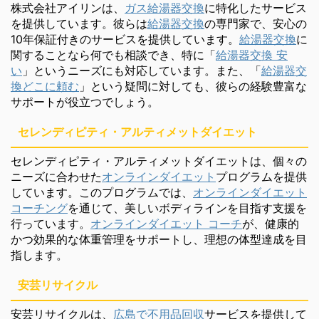
株式会社アイリンは、
ガス給湯器交換
に特化したサービス
を提供しています。彼らは
給湯器交換
の専門家で、安心の
10年保証付きのサービスを提供しています。
給湯器交換
に
関することなら何でも相談でき、特に「
給湯器交換 安
い
」というニーズにも対応しています。また、「
給湯器交
換どこに頼む
」という疑問に対しても、彼らの経験豊富な
サポートが役立つでしょう。
セレンディピティ・アルティメットダイエット
セレンディピティ・アルティメットダイエットは、個々の
ニーズに合わせた
オンラインダイエット
プログラムを提供
しています。このプログラムでは、
オンラインダイエット
コーチング
を通じて、美しいボディラインを目指す支援を
行っています。
オンラインダイエット コーチ
が、健康的
かつ効果的な体重管理をサポートし、理想の体型達成を目
指します。
安芸リサイクル
安芸リサイクルは、
広島で不用品回収
サービスを提供して