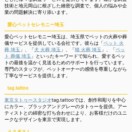
技術と地元岡山に根ざした緻密な調査で、個人の悩みや企
業の問題解決に寄り添います。
愛心ペットセレモニー埼玉
愛心ペットセレモニー埼玉は、埼玉県でペットの火葬や葬
儀サービスを提供している会社です。彼らは「
ペット 火
葬 埼玉
」、「
犬 火葬 埼玉
」、「
猫 火葬 埼玉
」、「
ペッ
ト 葬儀 埼玉
」といったキーワードで知られ、愛するペッ
トの最後を温かく見送るためのサポートを行っています。
専門のスタッフが、ペットオーナーの感情を尊重しながら
丁寧なサービスを提供します。
tag.tattoo
東京タトゥースタジオ
tag.tattooでは、創作和彫りを中心
にカラー、ブラックアンドグレーのタトゥーを提供。アー
ティストとの綿密な打ち合わせにより、お客様だけのユニ
ークなデザインを東京で実現します。
うさぎさん