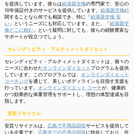
を提供しています。彼らは
給湯器交換
の専門家で、安心の
10年保証付きのサービスを提供しています。
給湯器交換
に
関することなら何でも相談でき、特に「
給湯器交換 安
い
」というニーズにも対応しています。また、「
給湯器交
換どこに頼む
」という疑問に対しても、彼らの経験豊富な
サポートが役立つでしょう。
セレンディピティ・アルティメットダイエット
セレンディピティ・アルティメットダイエットは、個々の
ニーズに合わせた
オンラインダイエット
プログラムを提供
しています。このプログラムでは、
オンラインダイエット
コーチング
を通じて、美しいボディラインを目指す支援を
行っています。
オンラインダイエット コーチ
が、健康的
かつ効果的な体重管理をサポートし、理想の体型達成を目
指します。
安芸リサイクル
安芸リサイクルは、
広島で不用品回収
サービスを提供して
いる企業です。
広島市での不用品回収
に特化しており、住