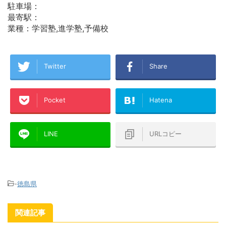
駐車場：
最寄駅：
業種：学習塾,進学塾,予備校
Twitter
Share
Pocket
Hatena
LINE
URLコピー
-
徳島県
関連記事