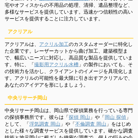
宅やオフィスからの不用品の処理、清掃、遺品整理など、
多様なサービスを提供しています。迅速かつ信頼性の高い
サービスを提供することに注力しています。
アクリアル
アクリアルは、
アクリル加工
のカスタムオーダーに特化し
た企業です。レーザーカットから曲げ加工、建築模型ま
で、幅広いニーズに対応し、高品質な製品を提供していま
す。特に、「
撮影用アクリル水槽
」の製作においても、そ
の技術力を活かし、クライアントのイメージを具現化しま
す。アクリルの可能性を最大限に引き出すアクリアルで、
あなたのアイデアを形にしましょう。
中央リサーチ岡山
中央リサーチ岡山は、岡山県で探偵業務を行っている専門
の探偵事務所です。彼らは「
探偵 岡山
」や「
岡山 探偵
」
として、「
浮気調査 岡山
」や「
不倫調査 岡山
」をはじめ
とした様々な調査サービスを提供しています。確かな調査
技術と地元岡山に根ざした緻密な調査で、個人の悩みや企