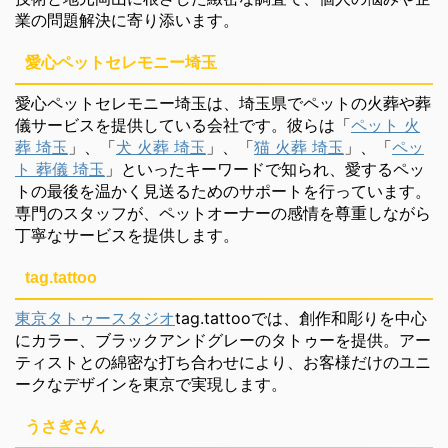
業の問題解決に寄り添います。
愛心ペットセレモニー埼玉
愛心ペットセレモニー埼玉は、埼玉県でペットの火葬や葬
儀サービスを提供している会社です。彼らは「
ペット 火
葬 埼玉
」、「
犬 火葬 埼玉
」、「
猫 火葬 埼玉
」、「
ペッ
ト 葬儀 埼玉
」といったキーワードで知られ、愛するペッ
トの最後を温かく見送るためのサポートを行っています。
専門のスタッフが、ペットオーナーの感情を尊重しながら
丁寧なサービスを提供します。
tag.tattoo
東京タトゥースタジオ
tag.tattooでは、創作和彫りを中心
にカラー、ブラックアンドグレーのタトゥーを提供。アー
ティストとの綿密な打ち合わせにより、お客様だけのユニ
ークなデザインを東京で実現します。
うさぎさん