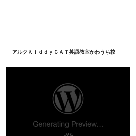
アルクＫｉｄｄｙＣＡＴ英語教室かわうち校