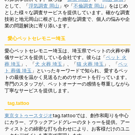
として、「
浮気調査 岡山
」や「
不倫調査 岡山
」をはじめ
とした様々な調査サービスを提供しています。確かな調査
技術と地元岡山に根ざした緻密な調査で、個人の悩みや企
業の問題解決に寄り添います。
愛心ペットセレモニー埼玉
愛心ペットセレモニー埼玉は、埼玉県でペットの火葬や葬
儀サービスを提供している会社です。彼らは「
ペット 火
葬 埼玉
」、「
犬 火葬 埼玉
」、「
猫 火葬 埼玉
」、「
ペッ
ト 葬儀 埼玉
」といったキーワードで知られ、愛するペッ
トの最後を温かく見送るためのサポートを行っています。
専門のスタッフが、ペットオーナーの感情を尊重しながら
丁寧なサービスを提供します。
tag.tattoo
東京タトゥースタジオ
tag.tattooでは、創作和彫りを中心
にカラー、ブラックアンドグレーのタトゥーを提供。アー
ティストとの綿密な打ち合わせにより、お客様だけのユニ