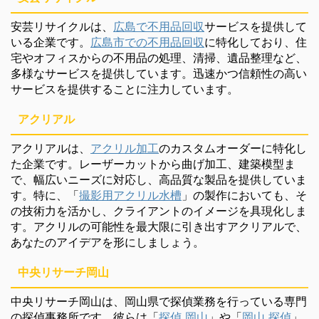
安芸リサイクルは、
広島で不用品回収
サービスを提供して
いる企業です。
広島市での不用品回収
に特化しており、住
宅やオフィスからの不用品の処理、清掃、遺品整理など、
多様なサービスを提供しています。迅速かつ信頼性の高い
サービスを提供することに注力しています。
アクリアル
アクリアルは、
アクリル加工
のカスタムオーダーに特化し
た企業です。レーザーカットから曲げ加工、建築模型ま
で、幅広いニーズに対応し、高品質な製品を提供していま
す。特に、「
撮影用アクリル水槽
」の製作においても、そ
の技術力を活かし、クライアントのイメージを具現化しま
す。アクリルの可能性を最大限に引き出すアクリアルで、
あなたのアイデアを形にしましょう。
中央リサーチ岡山
中央リサーチ岡山は、岡山県で探偵業務を行っている専門
の探偵事務所です。彼らは「
探偵 岡山
」や「
岡山 探偵
」