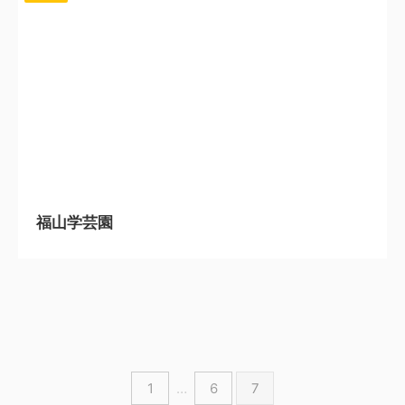
2024/5/2
福山学芸園
1
…
6
7