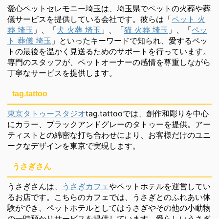
愛心ペットセレモニー埼玉は、埼玉県でペットの火葬や葬
儀サービスを提供している会社です。彼らは「
ペット 火
葬 埼玉
」、「
犬 火葬 埼玉
」、「
猫 火葬 埼玉
」、「
ペッ
ト 葬儀 埼玉
」といったキーワードで知られ、愛するペッ
トの最後を温かく見送るためのサポートを行っています。
専門のスタッフが、ペットオーナーの感情を尊重しながら
丁寧なサービスを提供します。
tag.tattoo
東京タトゥースタジオ
tag.tattooでは、創作和彫りを中心
にカラー、ブラックアンドグレーのタトゥーを提供。アー
ティストとの綿密な打ち合わせにより、お客様だけのユニ
ークなデザインを東京で実現します。
うさぎさん
うさぎさんは、
うさぎカフェ
やペットホテルを運営してい
るお店です。こちらのカフェでは、うさぎとのふれあい体
験ができ、ペットホテルとしてはうさぎやその他の小動物
の一時預かりサービスを提供しています。愛らしいうさぎ