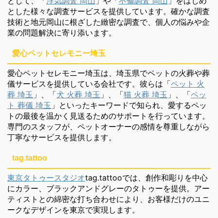
として、「
浮気調査 岡山
」や「
不倫調査 岡山
」をはじめ
とした様々な調査サービスを提供しています。確かな調査
技術と地元岡山に根ざした緻密な調査で、個人の悩みや企
業の問題解決に寄り添います。
愛心ペットセレモニー埼玉
愛心ペットセレモニー埼玉は、埼玉県でペットの火葬や葬
儀サービスを提供している会社です。彼らは「
ペット 火
葬 埼玉
」、「
犬 火葬 埼玉
」、「
猫 火葬 埼玉
」、「
ペッ
ト 葬儀 埼玉
」といったキーワードで知られ、愛するペッ
トの最後を温かく見送るためのサポートを行っています。
専門のスタッフが、ペットオーナーの感情を尊重しながら
丁寧なサービスを提供します。
tag.tattoo
東京タトゥースタジオ
tag.tattooでは、創作和彫りを中心
にカラー、ブラックアンドグレーのタトゥーを提供。アー
ティストとの綿密な打ち合わせにより、お客様だけのユニ
ークなデザインを東京で実現します。