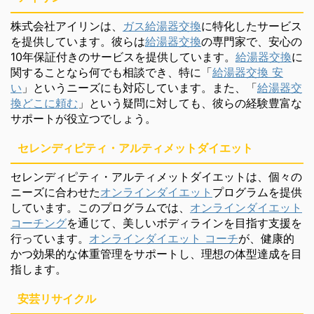
株式会社アイリンは、
ガス給湯器交換
に特化したサービス
を提供しています。彼らは
給湯器交換
の専門家で、安心の
10年保証付きのサービスを提供しています。
給湯器交換
に
関することなら何でも相談でき、特に「
給湯器交換 安
い
」というニーズにも対応しています。また、「
給湯器交
換どこに頼む
」という疑問に対しても、彼らの経験豊富な
サポートが役立つでしょう。
セレンディピティ・アルティメットダイエット
セレンディピティ・アルティメットダイエットは、個々の
ニーズに合わせた
オンラインダイエット
プログラムを提供
しています。このプログラムでは、
オンラインダイエット
コーチング
を通じて、美しいボディラインを目指す支援を
行っています。
オンラインダイエット コーチ
が、健康的
かつ効果的な体重管理をサポートし、理想の体型達成を目
指します。
安芸リサイクル