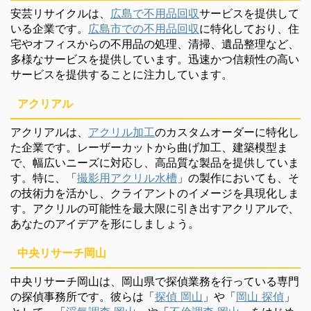
安芸リサイクルは、
広島で不用品回収
サービスを提供して
いる企業です。
広島市での不用品回収
に特化しており、住
宅やオフィスからの不用品の処理、清掃、遺品整理など、
多様なサービスを提供しています。迅速かつ信頼性の高い
サービスを提供することに注力しています。
アクリアル
アクリアルは、
アクリル加工
のカスタムオーダーに特化し
た企業です。レーザーカットから曲げ加工、建築模型ま
で、幅広いニーズに対応し、高品質な製品を提供していま
す。特に、「
撮影用アクリル水槽
」の製作においても、そ
の技術力を活かし、クライアントのイメージを具現化しま
す。アクリルの可能性を最大限に引き出すアクリアルで、
あなたのアイデアを形にしましょう。
中央リサーチ岡山
中央リサーチ岡山は、岡山県で探偵業務を行っている専門
の探偵事務所です。彼らは「
探偵 岡山
」や「
岡山 探偵
」